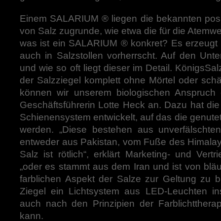
Einem SALARIUM
®
liegen die bekannten pos
von Salz zugrunde, wie etwa die für die Atemw
was ist ein SALARIUM
®
konkret? Es erzeugt 
auch in Salzstollen vorherrscht. Auf den Unt
und wie so oft liegt dieser im Detail. KönigsSa
der Salzziegel komplett ohne Mörtel oder schä
können wir unserem biologischen Anspruch g
Geschäftsführerin Lotte Heck an. Dazu hat die 
Schienensystem entwickelt, auf das die genut
werden. „Diese bestehen aus unverfälschten
entweder aus Pakistan, vom Fuße des Himalaya
Salz ist rötlich“, erklärt Marketing- und Vert
„oder es stammt aus dem Iran und ist von blä
farblichen Aspekt der Salze zur Geltung zu br
Ziegel ein Lichtsystem aus LED-Leuchten inst
auch nach den Prinzipien der Farblichtthera
kann.