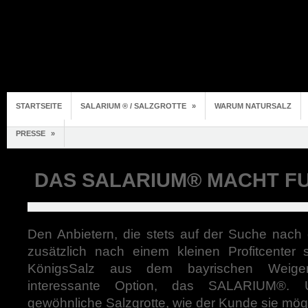
STARTSEITE
SALARIUM ® / SALZGROTTE
»
WARUM NATURSALZ
PRESSE
»
DAS SALARIUM® MACHT F
Den Anbietern, die stets auf der Suche nac
zusätzlich nach einem kleinen Profitcenter s
KönigsSalz aus dem bayrischen Weigen
interessante Option, das SALARIUM
®
. 
gewöhnliche Salzgrotte, wie der Kunde sie mög