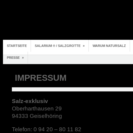
STARTSEITE
SALARIUM ® / SALZGROTTE
»
WARUM NATURSALZ
PRESSE
»
IMPRESSUM
Salz-exklusiv
Oberharthausen 29
94333 Geiselhöring
Telefon: 0 94 20 – 80 11 82