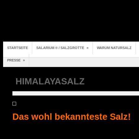
STARTSEITE
SALARIUM ® / SALZGROTTE
»
WARUM NATURSALZ
PRESSE
»
HIMALAYASALZ
Das wohl bekannteste Salz!
Es wird weder im Himalaya-Gebirge noch im 
im Hunzatal Salz abgebaut. Das gesamt