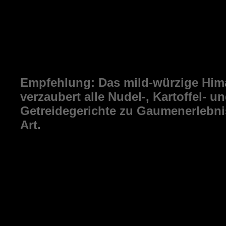
Weltmarktes stammt aus den Salzminen de
Pakistan. Doch ist das wunderschöne,
Himalayasalz ein Natursalz von höchster 
Färbung stammt von einem erhöhten Eisena
mild passt es sich den Speisen an.
Empfehlung:
Das mild-würzige Him
verzaubert alle Nudel-, Kartoffel- u
Getreidegerichte zu Gaumenerlebn
Art.