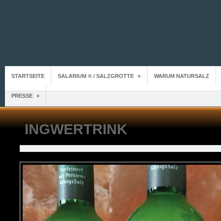
STARTSEITE
SALARIUM ® / SALZGROTTE
»
WARUM NATURSALZ
PRESSE
»
INGWERTRINK