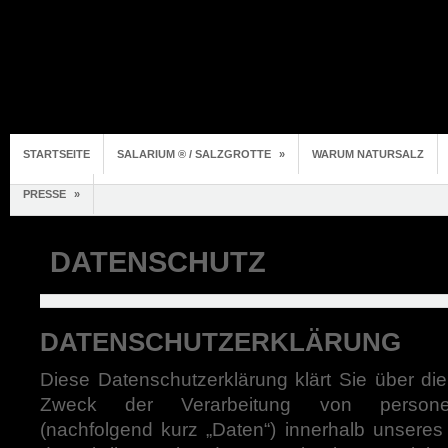
STARTSEITE
SALARIUM ® / SALZGROTTE
»
WARUM NATURSALZ
PRESSE
»
DATENSCHUTZ
DATENSCHUTZERKLÄRUNG
Diese Datenschutzerklärung klärt Sie über di
Zweck der Verarbeitung von persone
(nachfolgend kurz „Daten“) innerhalb unsere